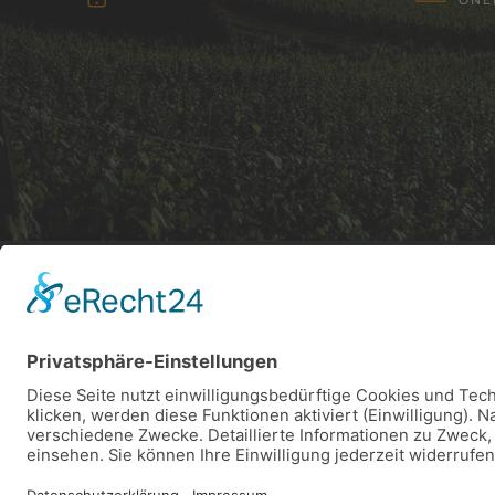
ADRESSE
KONT
Euchariusstraße 35
+49 (0
54340 Leiwen/Mosel
weingu