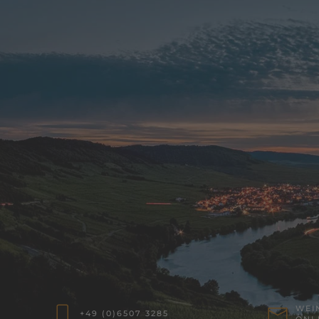
WEI
+49 (0)6507 3285
ONL