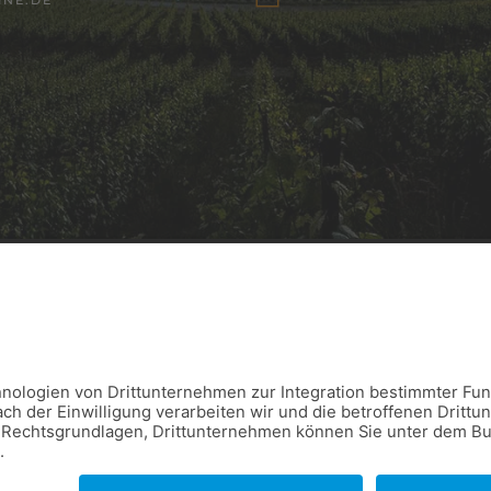
AKT
INFORMATION
)6507 3285
Impressum
Datenschutz
tberweiler@t-online.de